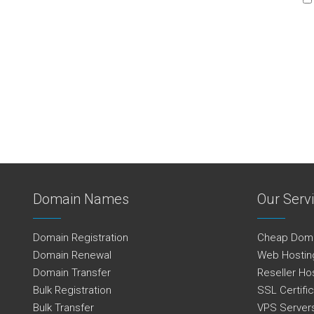
Domain Names
Our Serv
Domain Registration
Cheap Dom
Domain Renewal
Web Hostin
Domain Transfer
Reseller Ho
Bulk Registration
SSL Certifi
Bulk Transfer
VPS Server