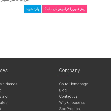
رمز عبور را فراموش کرده اید؟
ices
Company
ain Names
Go to Homepage
g
Blog
sting
Contact us
cates
Why Choose us
s
Sox Promos