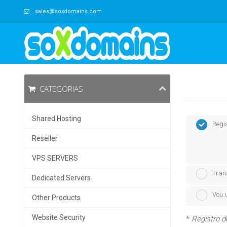
sales@soxdomains.com
CATEGORIAS
Shared Hosting
Regi
Reseller
VPS SERVERS
Tran
Dedicated Servers
Vou u
Other Products
Website Security
*
Registro d