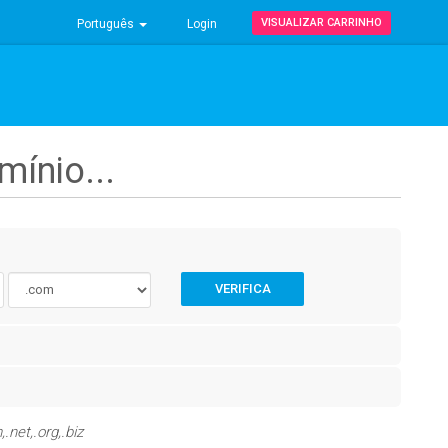
VISUALIZAR CARRINHO
Português
Login
ínio...
VERIFICA
net,.org,.biz