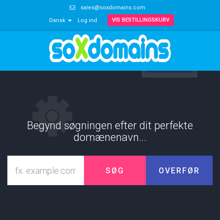
sales@soxdomains.com
VIS BESTILLINGSKURV
Dansk
Log ind
Begynd søgningen efter dit perfekte
domænenavn...