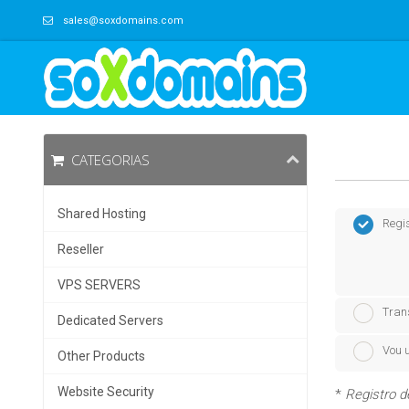
sales@soxdomains.com
CATEGORIAS
Shared Hosting
Regi
Reseller
VPS SERVERS
Tran
Dedicated Servers
Vou u
Other Products
Website Security
*
Registro d