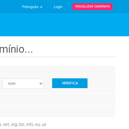
VISUALIZAR CARRINHO
Português
Login
ínio...
VERIFICA
et,.org,.biz,.info,.eu,.us