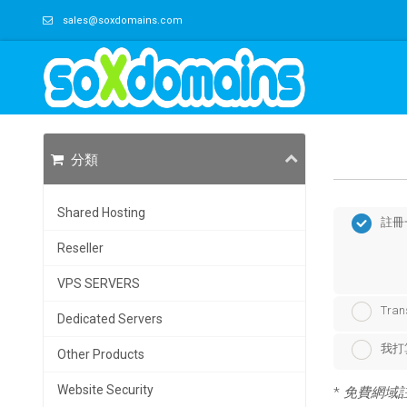
sales@soxdomains.com
分類
Shared Hosting
註冊
Reseller
VPS SERVERS
Tran
Dedicated Servers
我打
Other Products
Website Security
*
免費網域註冊 app