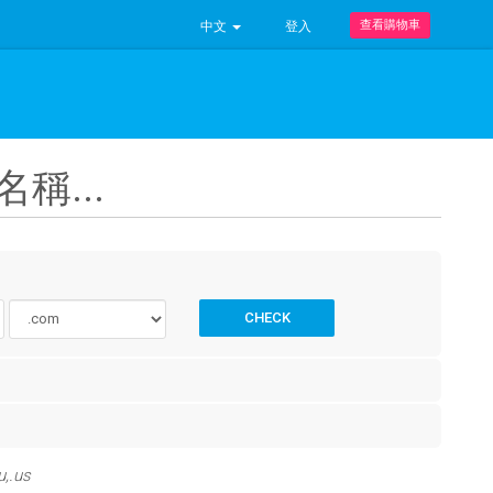
查看購物車
中文
登入
稱...
CHECK
u,.us